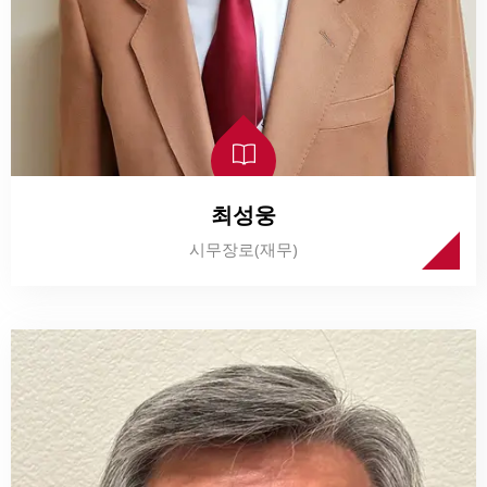
최성웅
시무장로(재무)